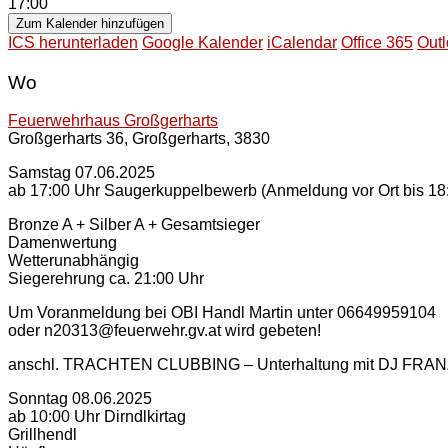
17:00
Zum Kalender hinzufügen
ICS herunterladen
Google Kalender
iCalendar
Office 365
Outl
Wo
Feuerwehrhaus Großgerharts
Großgerharts 36, Großgerharts, 3830
Samstag 07.06.2025
ab 17:00 Uhr Saugerkuppelbewerb (Anmeldung vor Ort bis 18:
Bronze A + Silber A + Gesamtsieger
Damenwertung
Wetterunabhängig
Siegerehrung ca. 21:00 Uhr
Um Voranmeldung bei OBI Handl Martin unter 06649959104
oder n20313@feuerwehr.gv.at wird gebeten!
anschl. TRACHTEN CLUBBING – Unterhaltung mit DJ FRA
Sonntag 08.06.2025
ab 10:00 Uhr Dirndlkirtag
Grillhendl