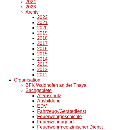
2024
2023
Archiv
2022
2021
2020
2019
2018
2017
2016
2015
2014
2013
2012
2011
Organisation
BFK Waidhofen an der Thaya
Sachgebiete
Atemschutz
Ausbildung
EDV
Fahrzeug-/Gerätedienst
Feuerwehrgeschichte
Feuerwehrjugend
Feuerwehrmedizinischer Dienst