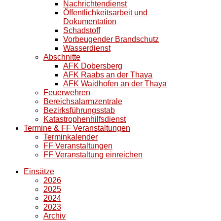
Nachrichtendienst
Öffentlichkeitsarbeit und
Dokumentation
Schadstoff
Vorbeugender Brandschutz
Wasserdienst
Abschnitte
AFK Dobersberg
AFK Raabs an der Thaya
AFK Waidhofen an der Thaya
Feuerwehren
Bereichsalarmzentrale
Bezirksführungsstab
Katastrophenhilfsdienst
Termine & FF Veranstaltungen
Terminkalender
FF Veranstaltungen
FF Veranstaltung einreichen
Einsätze
2026
2025
2024
2023
Archiv