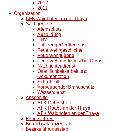
2012
2011
Organisation
BFK Waidhofen an der Thaya
Sachgebiete
Atemschutz
Ausbildung
EDV
Fahrzeug-/Gerätedienst
Feuerwehrgeschichte
Feuerwehrjugend
Feuerwehrmedizinischer Dienst
Nachrichtendienst
Öffentlichkeitsarbeit und
Dokumentation
Schadstoff
Vorbeugender Brandschutz
Wasserdienst
Abschnitte
AFK Dobersberg
AFK Raabs an der Thaya
AFK Waidhofen an der Thaya
Feuerwehren
Bereichsalarmzentrale
Bezirksführungsstab