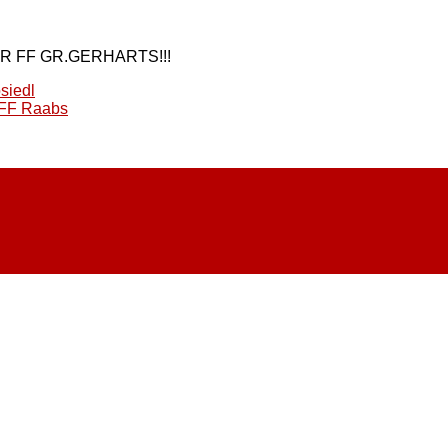
 FF GR.GERHARTS!!!
siedl
 FF Raabs