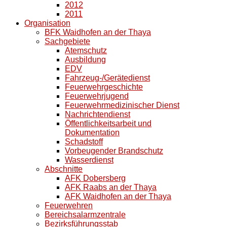
2012
2011
Organisation
BFK Waidhofen an der Thaya
Sachgebiete
Atemschutz
Ausbildung
EDV
Fahrzeug-/Gerätedienst
Feuerwehrgeschichte
Feuerwehrjugend
Feuerwehrmedizinischer Dienst
Nachrichtendienst
Öffentlichkeitsarbeit und
Dokumentation
Schadstoff
Vorbeugender Brandschutz
Wasserdienst
Abschnitte
AFK Dobersberg
AFK Raabs an der Thaya
AFK Waidhofen an der Thaya
Feuerwehren
Bereichsalarmzentrale
Bezirksführungsstab