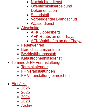
Nachrichtendienst
Öffentlichkeitsarbeit und
Dokumentation
Schadstoff
Vorbeugender Brandschutz
Wasserdienst
Abschnitte
AFK Dobersberg
AFK Raabs an der Thaya
AFK Waidhofen an der Thaya
Feuerwehren
Bereichsalarmzentrale
Bezirksführungsstab
Katastrophenhilfsdienst
Termine & FF Veranstaltungen
Terminkalender
FF Veranstaltungen
FF Veranstaltung einreichen
Einsätze
2026
2025
2024
2023
Archiv