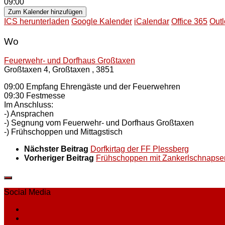
09:00
Zum Kalender hinzufügen
ICS herunterladen
Google Kalender
iCalendar
Office 365
Outl
Wo
Feuerwehr- und Dorfhaus Großtaxen
Großtaxen 4, Großtaxen , 3851
09:00 Empfang Ehrengäste und der Feuerwehren
09:30 Festmesse
Im Anschluss:
-) Ansprachen
-) Segnung vom Feuerwehr- und Dorfhaus Großtaxen
-) Frühschoppen und Mittagstisch
Nächster Beitrag
Dorfkirtag der FF Plessberg
Vorheriger Beitrag
Frühschoppen mit Zankerlschnapse
Social Media