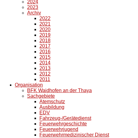
2024
2023
Archiv
2022
2021
2020
2019
2018
2017
2016
2015
2014
2013
2012
2011
Organisation
BFK Waidhofen an der Thaya
Sachgebiete
Atemschutz
Ausbildung
EDV
Fahrzeug-/Gerätedienst
Feuerwehrgeschichte
Feuerwehrjugend
Feuerwehrmedizinischer Dienst