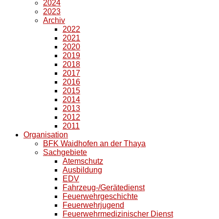
2024
2023
Archiv
2022
2021
2020
2019
2018
2017
2016
2015
2014
2013
2012
2011
Organisation
BFK Waidhofen an der Thaya
Sachgebiete
Atemschutz
Ausbildung
EDV
Fahrzeug-/Gerätedienst
Feuerwehrgeschichte
Feuerwehrjugend
Feuerwehrmedizinischer Dienst