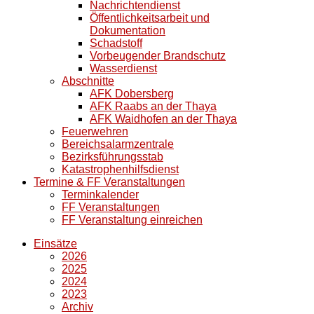
Nachrichtendienst
Öffentlichkeitsarbeit und
Dokumentation
Schadstoff
Vorbeugender Brandschutz
Wasserdienst
Abschnitte
AFK Dobersberg
AFK Raabs an der Thaya
AFK Waidhofen an der Thaya
Feuerwehren
Bereichsalarmzentrale
Bezirksführungsstab
Katastrophenhilfsdienst
Termine & FF Veranstaltungen
Terminkalender
FF Veranstaltungen
FF Veranstaltung einreichen
Einsätze
2026
2025
2024
2023
Archiv