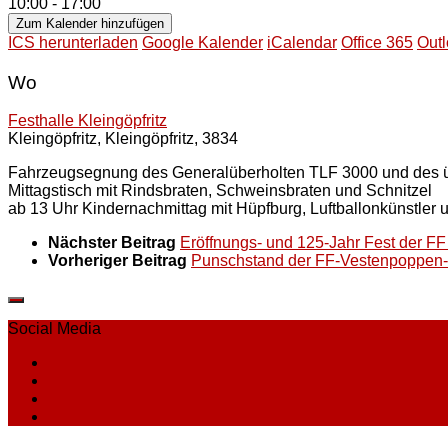
10:00 - 17:00
Zum Kalender hinzufügen
ICS herunterladen
Google Kalender
iCalendar
Office 365
Outl
Wo
Festhalle Kleingöpfritz
Kleingöpfritz, Kleingöpfritz, 3834
Fahrzeugsegnung des Generalüberholten TLF 3000 und de
Mittagstisch mit Rindsbraten, Schweinsbraten und Schnitzel
ab 13 Uhr Kindernachmittag mit Hüpfburg, Luftballonkünstler u
Nächster Beitrag
Eröffnungs- und 125-Jahr Fest der F
Vorheriger Beitrag
Punschstand der FF-Vestenpoppen-
Social Media