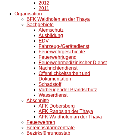
2012
2011
Organisation
BFK Waidhofen an der Thaya
Sachgebiete
Atemschutz
Ausbildung
EDV
Fahrzeug-/Gerätedienst
Feuerwehrgeschichte
Feuerwehrjugend
Feuerwehrmedizinischer Dienst
Nachrichtendienst
Öffentlichkeitsarbeit und
Dokumentation
Schadstoff
Vorbeugender Brandschutz
Wasserdienst
Abschnitte
AFK Dobersberg
AFK Raabs an der Thaya
AFK Waidhofen an der Thaya
Feuerwehren
Bereichsalarmzentrale
Bezirksführungsstab