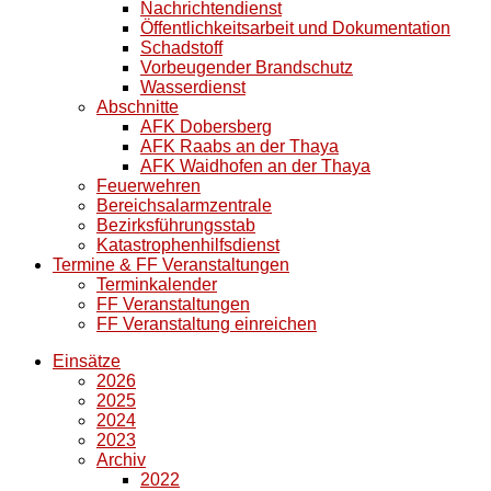
Nachrichtendienst
Öffentlichkeitsarbeit und Dokumentation
Schadstoff
Vorbeugender Brandschutz
Wasserdienst
Abschnitte
AFK Dobersberg
AFK Raabs an der Thaya
AFK Waidhofen an der Thaya
Feuerwehren
Bereichsalarmzentrale
Bezirksführungsstab
Katastrophenhilfsdienst
Termine & FF Veranstaltungen
Terminkalender
FF Veranstaltungen
FF Veranstaltung einreichen
Einsätze
2026
2025
2024
2023
Archiv
2022