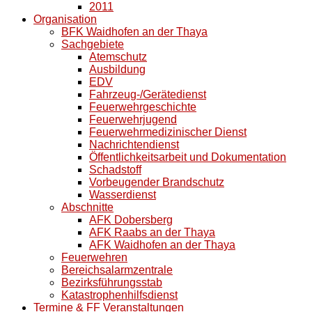
2011
Organisation
BFK Waidhofen an der Thaya
Sachgebiete
Atemschutz
Ausbildung
EDV
Fahrzeug-/Gerätedienst
Feuerwehrgeschichte
Feuerwehrjugend
Feuerwehrmedizinischer Dienst
Nachrichtendienst
Öffentlichkeitsarbeit und Dokumentation
Schadstoff
Vorbeugender Brandschutz
Wasserdienst
Abschnitte
AFK Dobersberg
AFK Raabs an der Thaya
AFK Waidhofen an der Thaya
Feuerwehren
Bereichsalarmzentrale
Bezirksführungsstab
Katastrophenhilfsdienst
Termine & FF Veranstaltungen