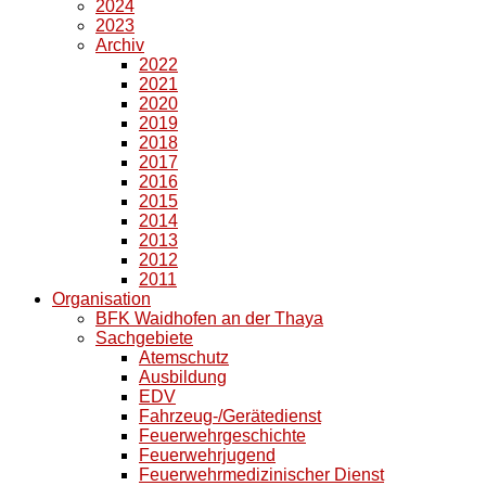
2024
2023
Archiv
2022
2021
2020
2019
2018
2017
2016
2015
2014
2013
2012
2011
Organisation
BFK Waidhofen an der Thaya
Sachgebiete
Atemschutz
Ausbildung
EDV
Fahrzeug-/Gerätedienst
Feuerwehrgeschichte
Feuerwehrjugend
Feuerwehrmedizinischer Dienst