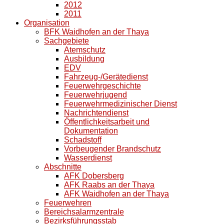
2012
2011
Organisation
BFK Waidhofen an der Thaya
Sachgebiete
Atemschutz
Ausbildung
EDV
Fahrzeug-/Gerätedienst
Feuerwehrgeschichte
Feuerwehrjugend
Feuerwehrmedizinischer Dienst
Nachrichtendienst
Öffentlichkeitsarbeit und
Dokumentation
Schadstoff
Vorbeugender Brandschutz
Wasserdienst
Abschnitte
AFK Dobersberg
AFK Raabs an der Thaya
AFK Waidhofen an der Thaya
Feuerwehren
Bereichsalarmzentrale
Bezirksführungsstab