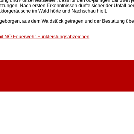
ung und Polizei feststellen, dass für den 68-jährigen Landwirt j
tzungen. Nach ersten Erkenntnissen dürfte sicher der Unfall b
aktorgeräusche im Wald hörte und Nachschau hielt.
 geborgen, aus dem Waldstück getragen und der Bestattung üb
 mit NÖ Feuerwehr-Funkleistungsabzeichen