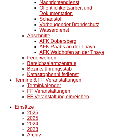
Nachrichtendienst
Öffentlichkeitsarbeit und
Dokumentation
Schadstoff
Vorbeugender Brandschutz
Wasserdienst
Abschnitte
AFK Dobersberg
AFK Raabs an der Thaya
AFK Waidhofen an der Thaya
Feuerwehren
Bereichsalarmzentrale
Bezirksführungsstab
Katastrophenhilfsdienst
Termine & FF Veranstaltungen
Terminkalender
FF Veranstaltungen
FF Veranstaltung einreichen
Einsätze
2026
2025
2024
2023
Archiv