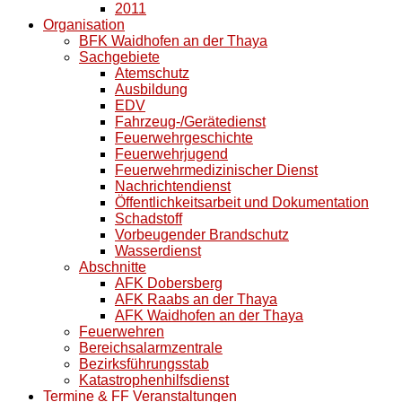
2011
Organisation
BFK Waidhofen an der Thaya
Sachgebiete
Atemschutz
Ausbildung
EDV
Fahrzeug-/Gerätedienst
Feuerwehrgeschichte
Feuerwehrjugend
Feuerwehrmedizinischer Dienst
Nachrichtendienst
Öffentlichkeitsarbeit und Dokumentation
Schadstoff
Vorbeugender Brandschutz
Wasserdienst
Abschnitte
AFK Dobersberg
AFK Raabs an der Thaya
AFK Waidhofen an der Thaya
Feuerwehren
Bereichsalarmzentrale
Bezirksführungsstab
Katastrophenhilfsdienst
Termine & FF Veranstaltungen