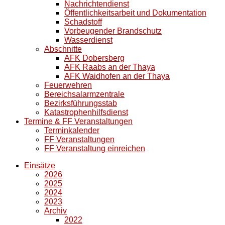
Nachrichtendienst
Öffentlichkeitsarbeit und Dokumentation
Schadstoff
Vorbeugender Brandschutz
Wasserdienst
Abschnitte
AFK Dobersberg
AFK Raabs an der Thaya
AFK Waidhofen an der Thaya
Feuerwehren
Bereichsalarmzentrale
Bezirksführungsstab
Katastrophenhilfsdienst
Termine & FF Veranstaltungen
Terminkalender
FF Veranstaltungen
FF Veranstaltung einreichen
Einsätze
2026
2025
2024
2023
Archiv
2022