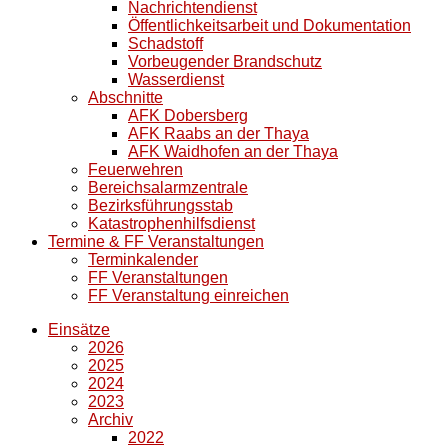
Nachrichtendienst
Öffentlichkeitsarbeit und Dokumentation
Schadstoff
Vorbeugender Brandschutz
Wasserdienst
Abschnitte
AFK Dobersberg
AFK Raabs an der Thaya
AFK Waidhofen an der Thaya
Feuerwehren
Bereichsalarmzentrale
Bezirksführungsstab
Katastrophenhilfsdienst
Termine & FF Veranstaltungen
Terminkalender
FF Veranstaltungen
FF Veranstaltung einreichen
Einsätze
2026
2025
2024
2023
Archiv
2022