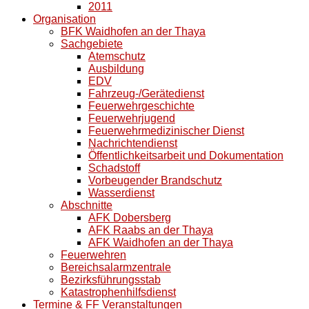
2011
Organisation
BFK Waidhofen an der Thaya
Sachgebiete
Atemschutz
Ausbildung
EDV
Fahrzeug-/Gerätedienst
Feuerwehrgeschichte
Feuerwehrjugend
Feuerwehrmedizinischer Dienst
Nachrichtendienst
Öffentlichkeitsarbeit und Dokumentation
Schadstoff
Vorbeugender Brandschutz
Wasserdienst
Abschnitte
AFK Dobersberg
AFK Raabs an der Thaya
AFK Waidhofen an der Thaya
Feuerwehren
Bereichsalarmzentrale
Bezirksführungsstab
Katastrophenhilfsdienst
Termine & FF Veranstaltungen