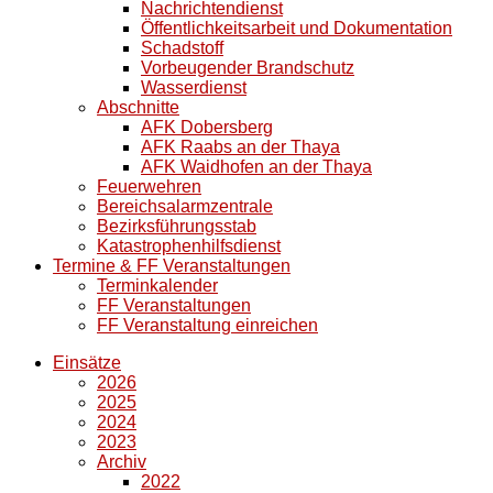
Nachrichtendienst
Öffentlichkeitsarbeit und Dokumentation
Schadstoff
Vorbeugender Brandschutz
Wasserdienst
Abschnitte
AFK Dobersberg
AFK Raabs an der Thaya
AFK Waidhofen an der Thaya
Feuerwehren
Bereichsalarmzentrale
Bezirksführungsstab
Katastrophenhilfsdienst
Termine & FF Veranstaltungen
Terminkalender
FF Veranstaltungen
FF Veranstaltung einreichen
Einsätze
2026
2025
2024
2023
Archiv
2022