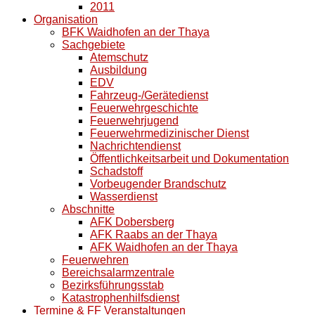
2011
Organisation
BFK Waidhofen an der Thaya
Sachgebiete
Atemschutz
Ausbildung
EDV
Fahrzeug-/Gerätedienst
Feuerwehrgeschichte
Feuerwehrjugend
Feuerwehrmedizinischer Dienst
Nachrichtendienst
Öffentlichkeitsarbeit und Dokumentation
Schadstoff
Vorbeugender Brandschutz
Wasserdienst
Abschnitte
AFK Dobersberg
AFK Raabs an der Thaya
AFK Waidhofen an der Thaya
Feuerwehren
Bereichsalarmzentrale
Bezirksführungsstab
Katastrophenhilfsdienst
Termine & FF Veranstaltungen