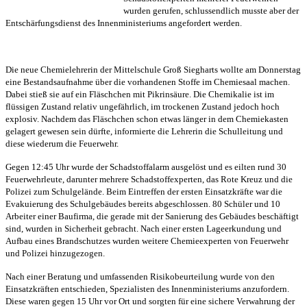
wurden gerufen, schlussendlich musste aber der
Entschärfungsdienst des Innenministeriums angefordert werden.
Die neue Chemielehrerin der Mittelschule Groß Siegharts wollte am Donnerstag
eine Bestandsaufnahme über die vorhandenen Stoffe im Chemiesaal machen.
Dabei stieß sie auf ein Fläschchen mit Pikrinsäure. Die Chemikalie ist im
flüssigen Zustand relativ ungefährlich, im trockenen Zustand jedoch hoch
explosiv.
Nachdem das Fläschchen schon etwas länger in dem Chemiekasten
gelagert gewesen sein dürfte, informierte die Lehrerin die Schulleitung und
diese wiederum die Feuerwehr.
Gegen 12:45 Uhr wurde der Schadstoffalarm ausgelöst und es eilten rund 30
Feuerwehrleute, darunter mehrere Schadstoffexperten, das Rote Kreuz und die
Polizei zum Schulgelände. Beim Eintreffen der ersten Einsatzkräfte war die
Evakuierung des Schulgebäudes bereits abgeschlossen. 80 Schüler und 10
Arbeiter einer Baufirma, die gerade mit der Sanierung des Gebäudes beschäftigt
sind, wurden in Sicherheit gebracht. Nach einer ersten Lageerkundung und
Aufbau eines Brandschutzes wurden weitere Chemieexperten von Feuerwehr
und Polizei hinzugezogen.
Nach einer Beratung und umfassenden Risikobeurteilung wurde von den
Einsatzkräften entschieden, Spezialisten des Innenministeriums anzufordern.
Diese waren gegen 15 Uhr vor Ort und sorgten für eine sichere Verwahrung der