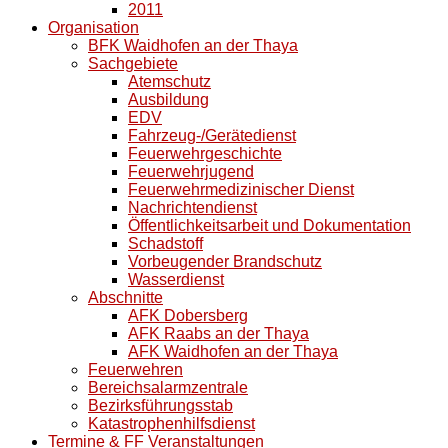
2011
Organisation
BFK Waidhofen an der Thaya
Sachgebiete
Atemschutz
Ausbildung
EDV
Fahrzeug-/Gerätedienst
Feuerwehrgeschichte
Feuerwehrjugend
Feuerwehrmedizinischer Dienst
Nachrichtendienst
Öffentlichkeitsarbeit und Dokumentation
Schadstoff
Vorbeugender Brandschutz
Wasserdienst
Abschnitte
AFK Dobersberg
AFK Raabs an der Thaya
AFK Waidhofen an der Thaya
Feuerwehren
Bereichsalarmzentrale
Bezirksführungsstab
Katastrophenhilfsdienst
Termine & FF Veranstaltungen