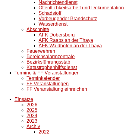
Nachrichtendienst
Öffentlichkeitsarbeit und Dokumentation
Schadstoff
Vorbeugender Brandschutz
Wasserdienst
Abschnitte
AFK Dobersberg
AFK Raabs an der Thaya
AFK Waidhofen an der Thaya
Feuerwehren
Bereichsalarmzentrale
Bezirksführungsstab
Katastrophenhilfsdienst
Termine & FF Veranstaltungen
Terminkalender
FF Veranstaltungen
FF Veranstaltung einreichen
Einsätze
2026
2025
2024
2023
Archiv
2022