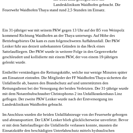
Landesklinikum Waidhofen gebracht. Die
Feuerwehr Waidhofen/Thaya stand rund 2,5 Stunden im Einsatz.
Ein 31-jähriger war mit seinem PKW gegen 13 Uhr auf der B5 von Weinpolz
kommend Richtung Waidhofen an der Thaya unterwegs. Auf Höhe des
Betriebsgebietes Ost kam es zum folgenschweren Auffahrunfall. Der PKW
Lenker fuhr aus derzeit unbekannten Gründen in das Heck eines
Sattelaufliegers. Der PKW wurde in weiterer Folge in den Gegenverkehr
geschleudert und kollidierte mit einem PKW, der von einem 19-jährigen
gelenkt wurde.
Ersthelfer verständigen die Rettungskräfte, welche nur wenige Minuten später
am Einsatzort eintrafen. Die Mitglieder der FF Waidhofen/Thaya sicherten die
Unfallstelle ab, bauten den Brandschutz auf und unterstützten den
Rettungsdienst bei der Versorgung der beiden Verletzten. Der 31-jährige wurde
mit dem Notarzthubschrauber Christophorus 2 ins Unfallkrankenhaus Linz
geflogen. Der zweite PKW Lenker wurde nach der Erstversorgung ins
Landesklinikum Waidhofen gebracht.
Im Anschluss wurden die beiden Unfallfahrzeuge von der Feuerwehr geborgen
und abtransportiert. Der LKW Lenker blieb glücklicherweise unverletzt. Bevor
er mit dem Sattelauflieger die Unfallstelle verlassen konnte, mussten die
Einsatzkräfte den beschädigten Unterfahrschutz mittels hydraulischen