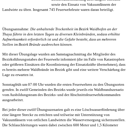
sowie den Einsatz von Vakuumfässern der
Landwirte zu üben. Insgesamt 745 Feuerwehrleute waren daran beteiligt.
Übungsannahme:
Die anhaltende Trockenheit im Bezirk Waidhofen an der
Thaya führte in den letzten Tagen zu diversen Kleinbränden, sodass erhöhte
Aufmerksamkeit erforderlich ist und die Gefahr besteht, dass an mehreren
Stellen im Bezirk Brände ausbrechen können.
Mit dieser Übungslage wurden am Samstagnachmittag die Mitglieder des
Bezirksführungsstabes der Feuerwehr informiert (die im Falle von Katastrophen
oder größeren Einsätzen die Koordinierung der Einsatzkräfte übernehmen), dass
es bereits mehrere Waldbrände im Bezirk gibt und eine weitere Verschärfung der
Lage zu erwarten ist.
Sonntagfrüh um 07:00 Uhr wurden die ersten Feuerwehren zu den Übungsorten
gerufen. In zwölf Gemeinden des Bezirks wurde jeweils ein Waldbrandszenario
vom Ausbildungsteam des Bezirks- und der Abschnittsfeuerwehrkommanden
ausgearbeitet.
Bei jeder dieser zwölf Übungsszenarien galt es eine Löschwasserförderung über
eine längere Strecke zu errichten und teilweise mit Unterstützung von
Vakuumfässern von ortlichen Landwirten die Wasserversorgung sicherzustellen.
Die Schlauchleitungen waren dabei zwischen 600 Meter und 1,5 Kilometer