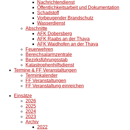
Nachrichtendienst
Öffentlichkeitsarbeit und Dokumentation
Schadstoff
Vorbeugender Brandschutz
Wasserdienst
Abschnitte
AFK Dobersberg
AFK Raabs an der Thaya
AFK Waidhofen an der Thaya
Feuerwehren
Bereichsalarmzentrale
Bezirksführungsstab
Katastrophenhilfsdienst
Termine & FF Veranstaltungen
Terminkalender
FF Veranstaltungen
FF Veranstaltung einreichen
Einsätze
2026
2025
2024
2023
Archiv
2022