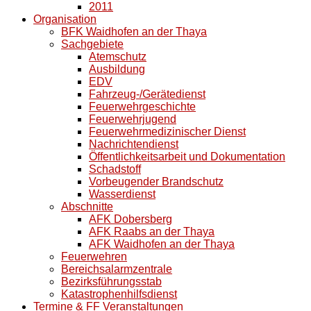
2011
Organisation
BFK Waidhofen an der Thaya
Sachgebiete
Atemschutz
Ausbildung
EDV
Fahrzeug-/Gerätedienst
Feuerwehrgeschichte
Feuerwehrjugend
Feuerwehrmedizinischer Dienst
Nachrichtendienst
Öffentlichkeitsarbeit und Dokumentation
Schadstoff
Vorbeugender Brandschutz
Wasserdienst
Abschnitte
AFK Dobersberg
AFK Raabs an der Thaya
AFK Waidhofen an der Thaya
Feuerwehren
Bereichsalarmzentrale
Bezirksführungsstab
Katastrophenhilfsdienst
Termine & FF Veranstaltungen