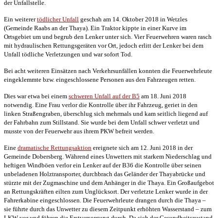
der Unfallstelle.
Ein weiterer
tödlicher Unfall
geschah am 14. Oktober 2018 in Wetzles
(Gemeinde Raabs an der Thaya). Ein Traktor kippte in einer Kurve im
Ortsgebiet um und begrub den Lenker unter sich. Vier Feuerwehren waren rasch
mit hydraulischen Rettungsgeräten vor Ort, jedoch erlitt der Lenker bei dem
Unfall tödliche Verletzungen und war sofort Tod.
Bei acht weiteren Einsätzen nach Verkehrsunfällen konnten die Feuerwehrleute
eingeklemmte bzw. eingeschlossene Personen aus den Fahrzeugen retten.
Dies war etwa bei einem
schweren Unfall auf der B5
am 18. Juni 2018
notwendig. Eine Frau verlor die Kontrolle über ihr Fahrzeug, geriet in den
linken Straßengraben, überschlug sich mehrmals und kam seitlich liegend auf
der Fahrbahn zum Stillstand. Sie wurde bei dem Unfall schwer verletzt und
musste von der Feuerwehr aus ihrem PKW befreit werden.
Eine
dramatische Rettungsaktion
ereignete sich am 12. Juni 2018 in der
Gemeinde Dobersberg. Während eines Unwetters mit starkem Niederschlag und
heftigen Windböen verlor ein Lenker auf der B36 die Kontrolle über seinen
unbeladenen Holztransporter, durchbrach das Geländer der Thayabrücke und
stürzte mit der Zugmaschine und dem Anhänger in die Thaya. Ein Großaufgebot
an Rettungskräften eilten zum Unglücksort. Der verletzte Lenker wurde in der
Fahrerkabine eingeschlossen. Die Feuerwehrleute drangen durch die Thaya –
sie führte durch das Unwetter zu diesem Zeitpunkt erhöhten Wasserstand – zum
LKW vor und führen die Erstversorgung durch. Da sich der Gesundheitszustand