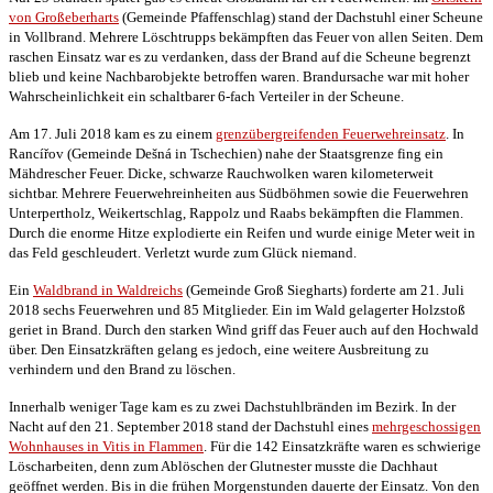
von Großeberharts
(Gemeinde Pfaffenschlag) stand der Dachstuhl einer Scheune
in Vollbrand. Mehrere Löschtrupps bekämpften das Feuer von allen Seiten. Dem
raschen Einsatz war es zu verdanken, dass der Brand auf die Scheune begrenzt
blieb und keine Nachbarobjekte betroffen waren. Brandursache war mit hoher
Wahrscheinlichkeit ein schaltbarer 6-fach Verteiler in der Scheune.
Am 17. Juli 2018 kam es zu einem
grenzübergreifenden Feuerwehreinsatz
. In
Rancířov (Gemeinde Dešná in Tschechien) nahe der Staatsgrenze fing ein
Mähdrescher Feuer. Dicke, schwarze Rauchwolken waren kilometerweit
sichtbar. Mehrere Feuerwehreinheiten aus Südböhmen sowie die Feuerwehren
Unterpertholz, Weikertschlag, Rappolz und Raabs bekämpften die Flammen.
Durch die enorme Hitze explodierte ein Reifen und wurde einige Meter weit in
das Feld geschleudert. Verletzt wurde zum Glück niemand.
Ein
Waldbrand in Waldreichs
(Gemeinde Groß Siegharts) forderte am 21. Juli
2018 sechs Feuerwehren und 85 Mitglieder. Ein im Wald gelagerter Holzstoß
geriet in Brand. Durch den starken Wind griff das Feuer auch auf den Hochwald
über. Den Einsatzkräften gelang es jedoch, eine weitere Ausbreitung zu
verhindern und den Brand zu löschen.
Innerhalb weniger Tage kam es zu zwei Dachstuhlbränden im Bezirk. In der
Nacht auf den 21. September 2018 stand der Dachstuhl eines
mehrgeschossigen
Wohnhauses in Vitis in Flammen
. Für die 142 Einsatzkräfte waren es schwierige
Löscharbeiten, denn zum Ablöschen der Glutnester musste die Dachhaut
geöffnet werden. Bis in die frühen Morgenstunden dauerte der Einsatz. Von den