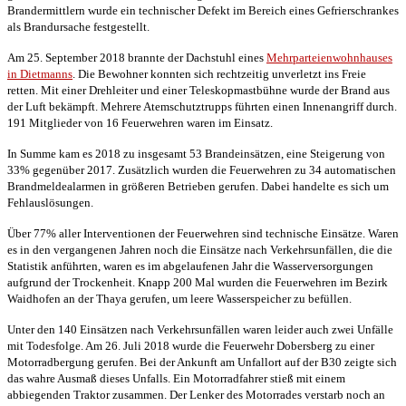
Brandermittlern wurde ein technischer Defekt im Bereich eines Gefrierschrankes
als Brandursache festgestellt.
Am 25. September 2018 brannte der Dachstuhl eines
Mehrparteienwohnhauses
in Dietmanns
. Die Bewohner konnten sich rechtzeitig unverletzt ins Freie
retten. Mit einer Drehleiter und einer Teleskopmastbühne wurde der Brand aus
der Luft bekämpft. Mehrere Atemschutztrupps führten einen Innenangriff durch.
191 Mitglieder von 16 Feuerwehren waren im Einsatz.
In Summe kam es 2018 zu insgesamt 53 Brandeinsätzen, eine Steigerung von
33% gegenüber 2017. Zusätzlich wurden die Feuerwehren zu 34 automatischen
Brandmeldealarmen in größeren Betrieben gerufen. Dabei handelte es sich um
Fehlauslösungen.
Über 77% aller Interventionen der Feuerwehren sind technische Einsätze. Waren
es in den vergangenen Jahren noch die Einsätze nach Verkehrsunfällen, die die
Statistik anführten, waren es im abgelaufenen Jahr die Wasserversorgungen
aufgrund der Trockenheit. Knapp 200 Mal wurden die Feuerwehren im Bezirk
Waidhofen an der Thaya gerufen, um leere Wasserspeicher zu befüllen.
Unter den 140 Einsätzen nach Verkehrsunfällen waren leider auch zwei Unfälle
mit Todesfolge. Am 26. Juli 2018 wurde die Feuerwehr Dobersberg zu einer
Motorradbergung gerufen. Bei der Ankunft am Unfallort auf der B30 zeigte sich
das wahre Ausmaß dieses Unfalls. Ein Motorradfahrer stieß mit einem
abbiegenden Traktor zusammen. Der Lenker des Motorrades verstarb noch an