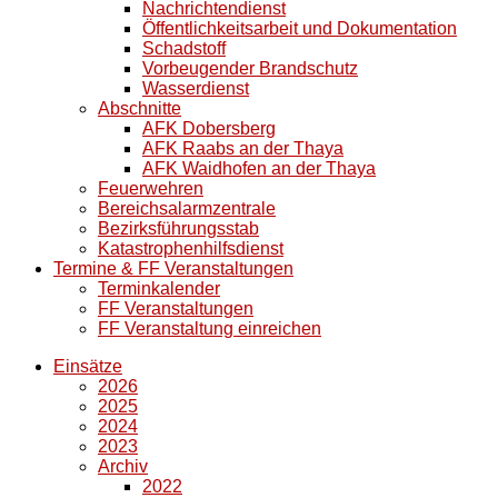
Nachrichtendienst
Öffentlichkeitsarbeit und Dokumentation
Schadstoff
Vorbeugender Brandschutz
Wasserdienst
Abschnitte
AFK Dobersberg
AFK Raabs an der Thaya
AFK Waidhofen an der Thaya
Feuerwehren
Bereichsalarmzentrale
Bezirksführungsstab
Katastrophenhilfsdienst
Termine & FF Veranstaltungen
Terminkalender
FF Veranstaltungen
FF Veranstaltung einreichen
Einsätze
2026
2025
2024
2023
Archiv
2022