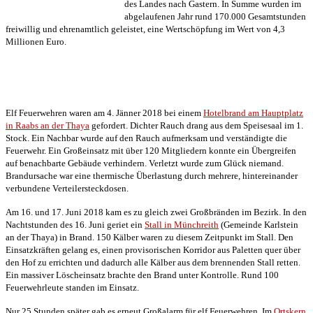
des Landes nach Gastern. In Summe wurden im
abgelaufenen Jahr rund 170.000 Gesamtstunden
freiwillig und ehrenamtlich geleistet, eine Wertschöpfung im Wert von 4,3
Millionen Euro.
Elf Feuerwehren waren am 4. Jänner 2018 bei einem
Hotelbrand am Hauptplatz
in Raabs an der Thaya
gefordert. Dichter Rauch drang aus dem Speisesaal im 1.
Stock. Ein Nachbar wurde auf den Rauch aufmerksam und verständigte die
Feuerwehr. Ein Großeinsatz mit über 120 Mitgliedern konnte ein Übergreifen
auf benachbarte Gebäude verhindern. Verletzt wurde zum Glück niemand.
Brandursache war eine thermische Überlastung durch mehrere, hintereinander
verbundene Verteilersteckdosen.
Am 16. und 17. Juni 2018 kam es zu gleich zwei Großbränden im Bezirk. In den
Nachtstunden des 16. Juni geriet ein
Stall in Münchreith
(Gemeinde Karlstein
an der Thaya) in Brand. 150 Kälber waren zu diesem Zeitpunkt im Stall. Den
Einsatzkräften gelang es, einen provisorischen Korridor aus Paletten quer über
den Hof zu errichten und dadurch alle Kälber aus dem brennenden Stall retten.
Ein massiver Löscheinsatz brachte den Brand unter Kontrolle. Rund 100
Feuerwehrleute standen im Einsatz.
Nur 25 Stunden später gab es erneut Großalarm für elf Feuerwehren. Im
Ortskern