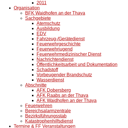
2011
Organisation
BFK Waidhofen an der Thaya
Sachgebiete
Atemschutz
Ausbildung
EDV
Fahrzeug-/Gerätedienst
Feuerwehrgeschichte
Feuerwehrjugend
Feuerwehrmedizinischer Dienst
Nachrichtendienst
Öffentlichkeitsarbeit und Dokumentation
Schadstoff
Vorbeugender Brandschutz
Wasserdienst
Abschnitte
AFK Dobersberg
AFK Raabs an der Thaya
AFK Waidhofen an der Thaya
Feuerwehren
Bereichsalarmzentrale
Bezirksführungsstab
Katastrophenhilfsdienst
Termine & FF Veranstaltungen