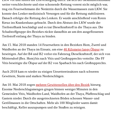
weiter verschlechterte und eine schonende Rettung vorerst nicht möglich war,
trug ein Feuerwehrmann die Notärztin durch die Wassermassen zum LKW. Sie
konnte den Lenker medizinisch Versorgen und für die Rettung stabilisieren.
Danach erfolgte die Rettung des Lenkers. Er wurde anschließend vom Roten
Kreuz ins Krankenhaus gebracht. Durch den Absturz des LKW wurde der
Treibstofftank beschädigt und es trat Dieselkraftstoff in die Thaya aus. Die
Schadstoffgruppe des Bezirkes rückte daraufhin an um den ausgeflossenen
Treibstoff entlang der Thaya zu binden.
Am 15. Mai 2018 standen 14 Feuerwehren in den Bezirken Horn, Zwettl und
Waidhofen an der Thaya im Einsatz, um eine
46 Kilometer lange Ölspur
zu
beseitigen. Auf der B4 und B2 verlor ein Fahrzeug Dieselkraftstoff, der sich von
Mörtersdorf (Bez. Horn) bis nach Vitis und Großrupprechts verteilte. Die FF
Vitis beseitigte die Ölspur auf der B2 von Sparbach bis nach Großrupprechts.
Auch 2018 kam es wieder zu einigen Unwettereinsätzen nach schweren
Gewittern, Sturm und starken Niederschlägen.
Am 10. Mai 2018 zogen
mehrere Gewitterzellen über den Bezirk
hinweg.
Enorme Niederschlagsmengen gingen binnen weniger Minuten in den
Gemeinden Vitis, Waidhofen-Land, Waidhofen an der Thaya, Pfaffenschlag und
Gastern nieder. Durch die ausgetrockneten Böden schossen Wasser- und
Geröllmassen in die Ortschaften. Mehr als 100 Mitglieder waren damit
beschäftigt, Keller auszupumpen und die Straßen zu reinigen.