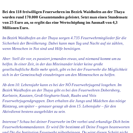
Bei den 118 freiwilligen Feuerwehren im Bezirk Waidhofen an der Thaya
wurden rund 170.000 Gesamtstunden geleistet. Setzt man einen Stundensatz
von 25 Euro an, so ergibt das eine Wertschöpfung im Ausmaß von 4,3
Millionen Euro.
Im Bezirk Waidhofen an der Thaya sorgen 4.735 Feuerwehrmitglieder für die
Sicherheit der Bevölkerung. Dabei kann man Tag und Nacht auf sie zählen,
wenn Menschen in Not sind und Hilfe benötigen.
Aber: Stell dir vor, es passiert jemanden etwas, und niemand kommt um zu
helfen. In einer Zeit, in der das Miteinander leider keine große
gesellschaftliche Rolle mehr spielt, gibt es bei der Feuerwehr die Möglichkeit
sich in der Gemeinschaft einzubringen um den Mitmenschen zu helfen.
Ab dem 10. Lebensjahr kann es bei der NÖ Feuerwehrjugend losgehen. Im
Bezirk Waidhofen an der Thaya gibt es bei den Feuerwehren Dobersberg,
Karlstein, Kautzen, Groß-Siegharts-Stadt, Raabs und Vitis
Feuerwehrjugendgruppen. Dort erhalten die Jungs und Mädchen das nötige
Rüstzeug, um später – genauer gesagt ab dem 15. Lebensjahr – für den
Aktivdienst bestens ausgebildet zu sein.
Interesse? Schau bei deiner Feuerwehr im Ort vorbei und erkundige Dich beim
Feuerwehrkommandanten. Er wird Dir bestimmt all Deine Fragen beantworten
und Dir die Institution Feuerwehr näherbringen. Du wirst diesen Schritt nicht