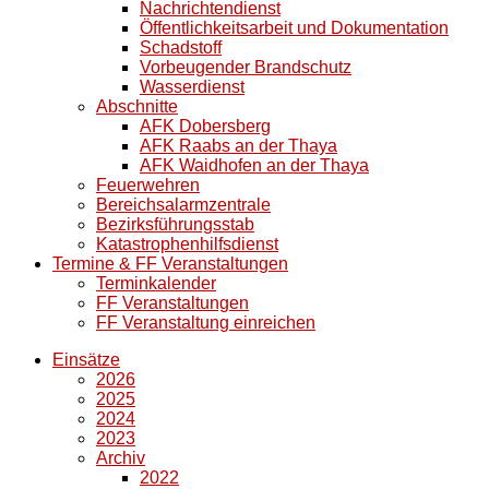
Nachrichtendienst
Öffentlichkeitsarbeit und Dokumentation
Schadstoff
Vorbeugender Brandschutz
Wasserdienst
Abschnitte
AFK Dobersberg
AFK Raabs an der Thaya
AFK Waidhofen an der Thaya
Feuerwehren
Bereichsalarmzentrale
Bezirksführungsstab
Katastrophenhilfsdienst
Termine & FF Veranstaltungen
Terminkalender
FF Veranstaltungen
FF Veranstaltung einreichen
Einsätze
2026
2025
2024
2023
Archiv
2022