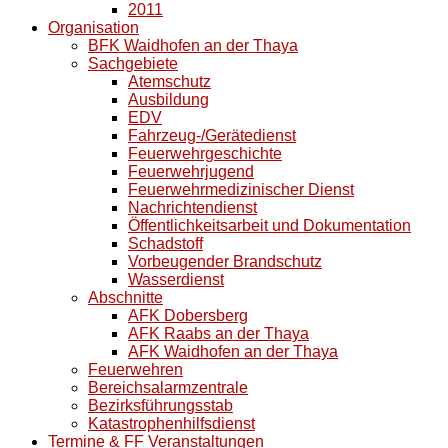
2011
Organisation
BFK Waidhofen an der Thaya
Sachgebiete
Atemschutz
Ausbildung
EDV
Fahrzeug-/Gerätedienst
Feuerwehrgeschichte
Feuerwehrjugend
Feuerwehrmedizinischer Dienst
Nachrichtendienst
Öffentlichkeitsarbeit und Dokumentation
Schadstoff
Vorbeugender Brandschutz
Wasserdienst
Abschnitte
AFK Dobersberg
AFK Raabs an der Thaya
AFK Waidhofen an der Thaya
Feuerwehren
Bereichsalarmzentrale
Bezirksführungsstab
Katastrophenhilfsdienst
Termine & FF Veranstaltungen