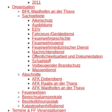
2011
Organisation
BFK Waidhofen an der Thaya
Sachgebiete
Atemschutz
Ausbildung
EDV
Fahrzeug-/Gerätedienst
Feuerwehrgeschichte
Feuerwehrjugend
Feuerwehrmedizinischer Dienst
Nachrichtendienst
Öffentlichkeitsarbeit und Dokumentation
Schadstoff
Vorbeugender Brandschutz
Wasserdienst
Abschnitte
AFK Dobersberg
AFK Raabs an der Thaya
AFK Waidhofen an der Thaya
Feuerwehren
Bereichsalarmzentrale
Bezirksführungsstab
Katastrophenhilfsdienst
Termine & FF Veranstaltungen