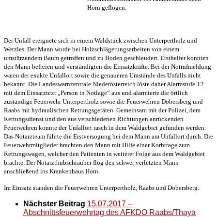
Horn geflogen.
Der Unfall ereignete sich in einem Waldstück zwischen Unterpertholz und
Wetzles. Der Mann wurde bei Holzschlägerungsarbeiten von einem
umstürzendem Baum getroffen und zu Boden geschleudert. Ersthelfer konnten
den Mann befreien und verständigten die Einsatzkräfte. Bei der Notrufmeldung
waren der exakte Unfallort sowie die genaueren Umstände des Unfalls nicht
bekannt. Die Landeswarnzentrale Niederösterreich löste daher Alarmstufe T2
mit dem Einsatztext „Person in Notlage“ aus und alarmierte die örtlich
zuständige Feuerwehr Unterpertholz sowie die Feuerwehren Dobersberg und
Raabs mit hydraulischen Rettungsgeräten. Gemeinsam mit der Polizei, dem
Rettungsdienst und den aus verschiedenen Richtungen anrückenden
Feuerwehren konnte der Unfallort rasch in dem Waldgebiet gefunden werden.
Das Notarzteam führte die Erstversogung bei dem Mann am Unfallort durch. Die
Feuerwehrmitglieder brachten den Mann mit Hilfe einer Korbtrage zum
Rettungswagen, welcher den Patienten in weiterer Folge aus dem Waldgebiet
brachte. Der Notarzthubschrauber flog den schwer verletzten Mann
anschließend ins Krankenhaus Horn.
Im Einsatz standen die Feuerwehren Unterpertholz, Raabs und Dobersberg.
Nächster Beitrag
15.07.2017 –
Abschnittsfeuerwehrtag des AFKDO Raabs/Thaya