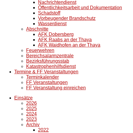
Nachrichtendienst
Öffentlichkeitsarbeit und Dokumentation
Schadstoff
Vorbeugender Brandschutz
Wasserdienst
Abschnitte
AFK Dobersberg
AFK Raabs an der Thaya
AFK Waidhofen an der Thaya
Feuerwehren
Bereichsalarmzentrale
Bezirksführungsstab
Katastrophenhilfsdienst
Termine & FF Veranstaltungen
Terminkalender
FF Veranstaltungen
FF Veranstaltung einreichen
Einsätze
2026
2025
2024
2023
Archiv
2022