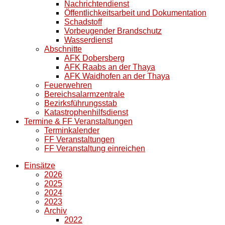
Nachrichtendienst
Öffentlichkeitsarbeit und Dokumentation
Schadstoff
Vorbeugender Brandschutz
Wasserdienst
Abschnitte
AFK Dobersberg
AFK Raabs an der Thaya
AFK Waidhofen an der Thaya
Feuerwehren
Bereichsalarmzentrale
Bezirksführungsstab
Katastrophenhilfsdienst
Termine & FF Veranstaltungen
Terminkalender
FF Veranstaltungen
FF Veranstaltung einreichen
Einsätze
2026
2025
2024
2023
Archiv
2022