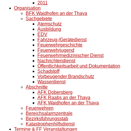
2011
Organisation
BFK Waidhofen an der Thaya
Sachgebiete
Atemschutz
Ausbildung
EDV
Fahrzeug-/Gerätedienst
Feuerwehrgeschichte
Feuerwehrjugend
Feuerwehrmedizinischer Dienst
Nachrichtendienst
Öffentlichkeitsarbeit und Dokumentation
Schadstoff
Vorbeugender Brandschutz
Wasserdienst
Abschnitte
AFK Dobersberg
AFK Raabs an der Thaya
AFK Waidhofen an der Thaya
Feuerwehren
Bereichsalarmzentrale
Bezirksführungsstab
Katastrophenhilfsdienst
Termine & FF Veranstaltungen