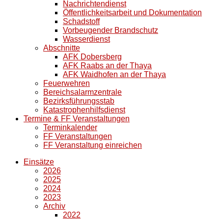
Nachrichtendienst
Öffentlichkeitsarbeit und Dokumentation
Schadstoff
Vorbeugender Brandschutz
Wasserdienst
Abschnitte
AFK Dobersberg
AFK Raabs an der Thaya
AFK Waidhofen an der Thaya
Feuerwehren
Bereichsalarmzentrale
Bezirksführungsstab
Katastrophenhilfsdienst
Termine & FF Veranstaltungen
Terminkalender
FF Veranstaltungen
FF Veranstaltung einreichen
Einsätze
2026
2025
2024
2023
Archiv
2022