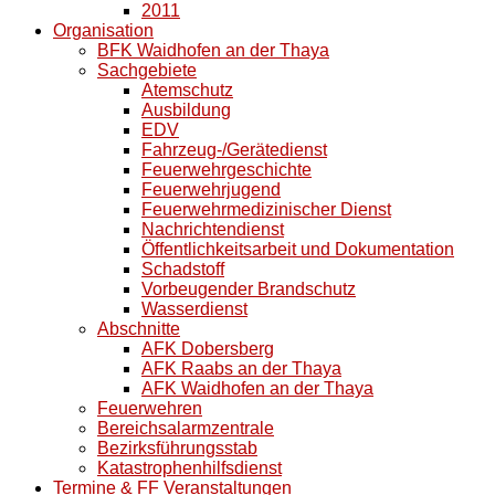
2011
Organisation
BFK Waidhofen an der Thaya
Sachgebiete
Atemschutz
Ausbildung
EDV
Fahrzeug-/Gerätedienst
Feuerwehrgeschichte
Feuerwehrjugend
Feuerwehrmedizinischer Dienst
Nachrichtendienst
Öffentlichkeitsarbeit und Dokumentation
Schadstoff
Vorbeugender Brandschutz
Wasserdienst
Abschnitte
AFK Dobersberg
AFK Raabs an der Thaya
AFK Waidhofen an der Thaya
Feuerwehren
Bereichsalarmzentrale
Bezirksführungsstab
Katastrophenhilfsdienst
Termine & FF Veranstaltungen