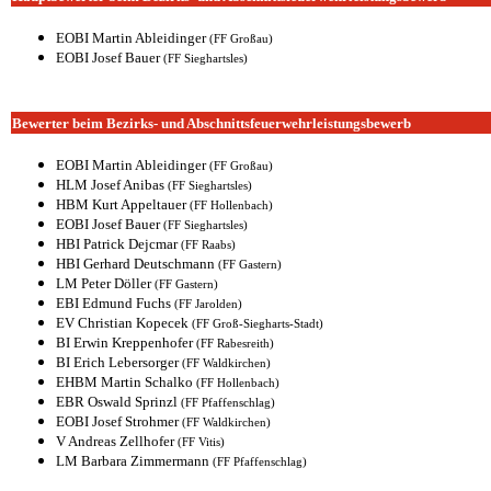
EOBI Martin Ableidinger
(FF Großau)
EOBI Josef Bauer
(FF Sieghartsles)
Bewerter beim Bezirks- und Abschnitts
feuerwehr
leistungsbewerb
EOBI Martin Ableidinger
(FF Großau)
HLM Josef Anibas
(FF Sieghartsles)
HBM Kurt Appeltauer
(FF Hollenbach)
EOBI Josef Bauer
(FF Sieghartsles)
HBI Patrick Dejcmar
(FF Raabs)
HBI Gerhard Deutschmann
(FF Gastern)
LM Peter Döller
(FF Gastern)
EBI Edmund Fuchs
(FF Jarolden)
EV Christian Kopecek
(FF Groß-Siegharts-Stadt)
BI Erwin Kreppenhofer
(FF Rabesreith)
BI Erich Lebersorger
(FF Waldkirchen)
EHBM Martin Schalko
(FF Hollenbach)
EBR Oswald Sprinzl
(FF Pfaffenschlag)
EOBI Josef Strohmer
(FF Waldkirchen)
V Andreas Zellhofer
(FF Vitis)
LM Barbara Zimmermann
(FF Pfaffenschlag)