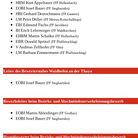
HBM Kurt Appeltauer
(FF Hollenbach)
EOBI Josef Bauer
(FF Sieghartsles)
HBI Gerhard Deutschmann
(FF Gastern)
LM Peter Döller
(FF Meires-Kottschallings)
EBI Edmund Fuchs
(FF Jarolden)
BI Erich Lebersorger
(FF Waldkirchen)
EHBM Martin Schalko
(FF Hollenbach)
EBR Oswald Sprinzl
(FF Pfaffenschlag)
V Andreas Zellhofer
(FF Vitis)
LM Barbara Zimmermann
(FF Pfaffenschlag)
Leiter des Bewerterstabes Waidhofen an der Thaya
EOBI Josef Bauer
(FF Sieghartsles)
Bewerbsleiter beim Bezirks- und Abschnitts
feuerwehr
leistungsbewerb
EOBI Martin Ableidinger
(FF Großau)
EOBI Josef Bauer
(FF Sieghartsles)
Hauptbewerter beim Bezirks- und Abschnitts
feuerwehr
leistungsbewerb