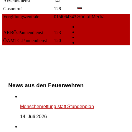
Ärztenotdienst
141
Gasnotruf
128
Vergiftungszentrale
01/4064343
Social Media
ARBÖ-Pannendienst
123
ÖAMTC-Pannendienst
120
News aus den Feuerwehren
Menschenrettung statt Stundenplan
14. Juli 2026