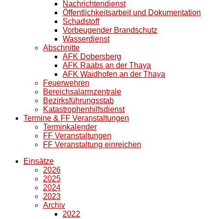
Nachrichtendienst
Öffentlichkeitsarbeit und Dokumentation
Schadstoff
Vorbeugender Brandschutz
Wasserdienst
Abschnitte
AFK Dobersberg
AFK Raabs an der Thaya
AFK Waidhofen an der Thaya
Feuerwehren
Bereichsalarmzentrale
Bezirksführungsstab
Katastrophenhilfsdienst
Termine & FF Veranstaltungen
Terminkalender
FF Veranstaltungen
FF Veranstaltung einreichen
Einsätze
2026
2025
2024
2023
Archiv
2022