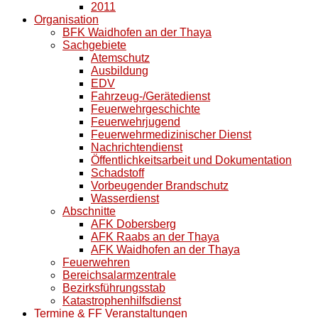
2011
Organisation
BFK Waidhofen an der Thaya
Sachgebiete
Atemschutz
Ausbildung
EDV
Fahrzeug-/Gerätedienst
Feuerwehrgeschichte
Feuerwehrjugend
Feuerwehrmedizinischer Dienst
Nachrichtendienst
Öffentlichkeitsarbeit und Dokumentation
Schadstoff
Vorbeugender Brandschutz
Wasserdienst
Abschnitte
AFK Dobersberg
AFK Raabs an der Thaya
AFK Waidhofen an der Thaya
Feuerwehren
Bereichsalarmzentrale
Bezirksführungsstab
Katastrophenhilfsdienst
Termine & FF Veranstaltungen