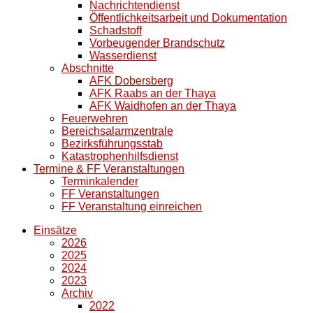
Nachrichtendienst
Öffentlichkeitsarbeit und Dokumentation
Schadstoff
Vorbeugender Brandschutz
Wasserdienst
Abschnitte
AFK Dobersberg
AFK Raabs an der Thaya
AFK Waidhofen an der Thaya
Feuerwehren
Bereichsalarmzentrale
Bezirksführungsstab
Katastrophenhilfsdienst
Termine & FF Veranstaltungen
Terminkalender
FF Veranstaltungen
FF Veranstaltung einreichen
Einsätze
2026
2025
2024
2023
Archiv
2022