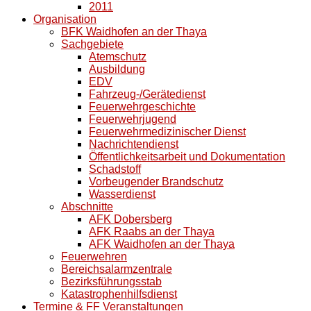
2011
Organisation
BFK Waidhofen an der Thaya
Sachgebiete
Atemschutz
Ausbildung
EDV
Fahrzeug-/Gerätedienst
Feuerwehrgeschichte
Feuerwehrjugend
Feuerwehrmedizinischer Dienst
Nachrichtendienst
Öffentlichkeitsarbeit und Dokumentation
Schadstoff
Vorbeugender Brandschutz
Wasserdienst
Abschnitte
AFK Dobersberg
AFK Raabs an der Thaya
AFK Waidhofen an der Thaya
Feuerwehren
Bereichsalarmzentrale
Bezirksführungsstab
Katastrophenhilfsdienst
Termine & FF Veranstaltungen