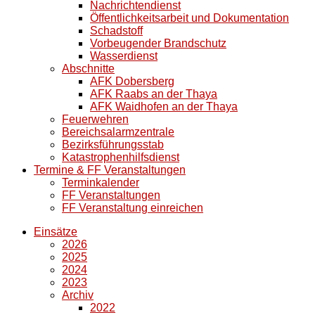
Nachrichtendienst
Öffentlichkeitsarbeit und Dokumentation
Schadstoff
Vorbeugender Brandschutz
Wasserdienst
Abschnitte
AFK Dobersberg
AFK Raabs an der Thaya
AFK Waidhofen an der Thaya
Feuerwehren
Bereichsalarmzentrale
Bezirksführungsstab
Katastrophenhilfsdienst
Termine & FF Veranstaltungen
Terminkalender
FF Veranstaltungen
FF Veranstaltung einreichen
Einsätze
2026
2025
2024
2023
Archiv
2022