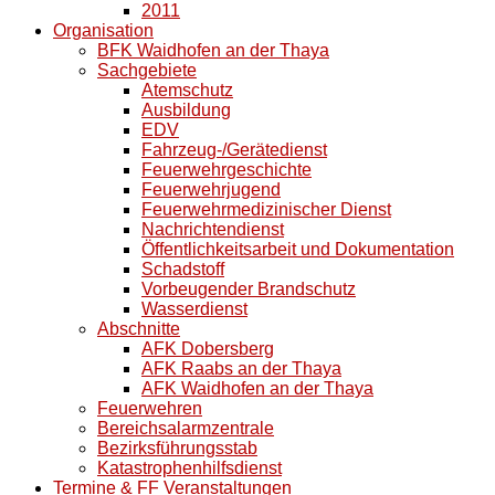
2011
Organisation
BFK Waidhofen an der Thaya
Sachgebiete
Atemschutz
Ausbildung
EDV
Fahrzeug-/Gerätedienst
Feuerwehrgeschichte
Feuerwehrjugend
Feuerwehrmedizinischer Dienst
Nachrichtendienst
Öffentlichkeitsarbeit und Dokumentation
Schadstoff
Vorbeugender Brandschutz
Wasserdienst
Abschnitte
AFK Dobersberg
AFK Raabs an der Thaya
AFK Waidhofen an der Thaya
Feuerwehren
Bereichsalarmzentrale
Bezirksführungsstab
Katastrophenhilfsdienst
Termine & FF Veranstaltungen