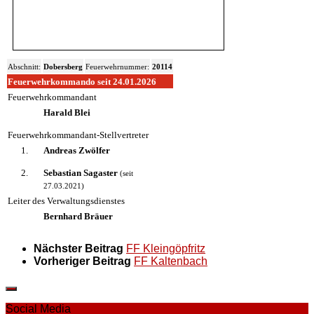
Abschnitt:
Dobersberg
Feuerwehrnummer:
20114
Feuerwehrkommando seit 24.01.2026
Feuerwehrkommandant
Harald Blei
Feuerwehrkommandant-Stellvertreter
1.
Andreas Zwölfer
2.
Sebastian Sagaster
(seit
27.03.2021)
Leiter des Verwaltungsdienstes
Bernhard Bräuer
Nächster Beitrag
FF Kleingöpfritz
Vorheriger Beitrag
FF Kaltenbach
Social Media