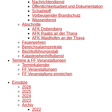
Nachrichtendienst
Öffentlichkeitsarbeit und Dokumentation
Schadstoff
Vorbeugender Brandschutz
Wasserdienst
Abschnitte
AFK Dobersberg
AFK Raabs an der Thaya
AFK Waidhofen an der Thaya
Feuerwehren
Bereichsalarmzentrale
Bezirksführungsstab
Katastrophenhilfsdienst
Termine & FF Veranstaltungen
Terminkalender
FF Veranstaltungen
FF Veranstaltung einreichen
Einsätze
2026
2025
2024
2023
Archiv
2022