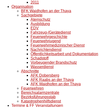
2011
Organisation
BFK Waidhofen an der Thaya
Sachgebiete
Atemschutz
Ausbildung
EDV
Fahrzeug-/Gerätedienst
Feuerwehrgeschichte
Feuerwehrjugend
Feuerwehrmedizinischer Dienst
Nachrichtendienst
Öffentlichkeitsarbeit und Dokumentation
Schadstoff
Vorbeugender Brandschutz
Wasserdienst
Abschnitte
AFK Dobersberg
AFK Raabs an der Thaya
AFK Waidhofen an der Thaya
Feuerwehren
Bereichsalarmzentrale
Bezirksführungsstab
Katastrophenhilfsdienst
Termine & FF Veranstaltungen